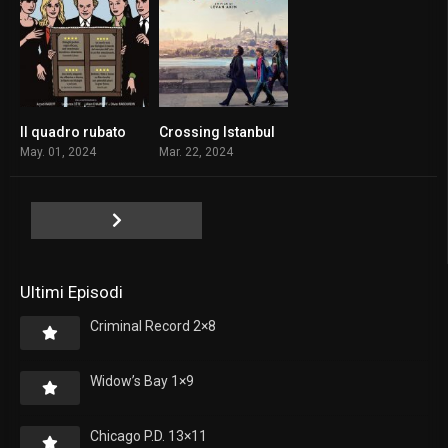
Il quadro rubato
Crossing Istanbul
6.4
7.4
May. 01, 2024
Mar. 22, 2024
Ultimi Episodi
Criminal Record 2×8
Widow’s Bay 1×9
Chicago P.D. 13×11