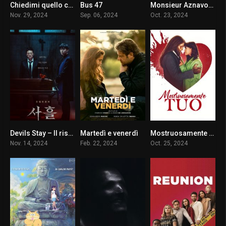
Chiedimi quello che vuoi
Bus 47
Monsieur Aznavour
4
7.2
7.2
Nov. 29, 2024
Sep. 06, 2024
Oct. 23, 2024
Devils Stay – Il risveglio del male
Martedì e venerdì
Mostruosamente tuo
4.8
7.9
6.4
Nov. 14, 2024
Feb. 22, 2024
Oct. 25, 2024