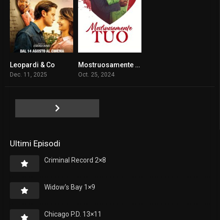
Leopardi & Co
Mostruosamente tuo
4.5
6.4
Dec. 11, 2025
Oct. 25, 2024
Ultimi Episodi
Criminal Record 2×8
Widow’s Bay 1×9
Chicago P.D. 13×11