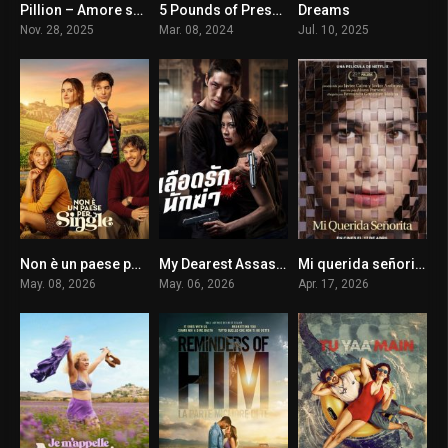
Pillion – Amore senza freni
5 Pounds of Pressure
Dreams
6.9
5.3
5.7
Nov. 28, 2025
Mar. 08, 2024
Jul. 10, 2025
Non è un paese per single
My Dearest Assassin
Mi querida señorita
0
0
7.2
May. 08, 2026
May. 06, 2026
Apr. 17, 2026