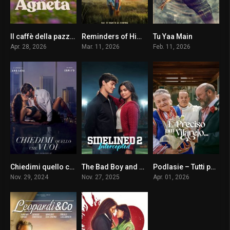
Il caffè della pazza gioia
Reminders of Him – La parte migliore di te
Tu Yaa Main
6.9
6.3
8.4
Apr. 28, 2026
Mar. 11, 2026
Feb. 11, 2026
Chiedimi quello che vuoi
The Bad Boy and Me 2
Podlasie – Tutti per uno
4
5.4
0
Nov. 29, 2024
Nov. 27, 2025
Apr. 01, 2026