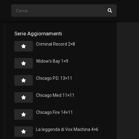
Serie Aggiornamenti
Criminal Record 2×8
Widow’s Bay 1×9
Chicago P.D. 13×11
Chicago Med 11×11
Chicago Fire 14×11
La leggenda di Vox Machina 4×6