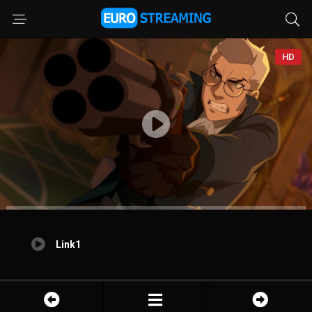
HD
Link1