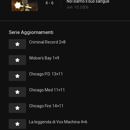
Noi siamo il suo sangue
4 - 6
Jun. 10, 2026
Serie Aggiornamenti
Criminal Record 2×8
Widow’s Bay 1×9
Chicago P.D. 13×11
Chicago Med 11×11
Chicago Fire 14×11
La leggenda di Vox Machina 4×6