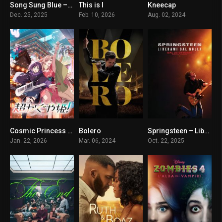
Song Sung Blue – Una melodia d’amore
This is I
Kneecap
7.3
0
7.6
Dec. 25, 2025
Feb. 10, 2026
Aug. 02, 2024
Cosmic Princess Kaguya!
Bolero
Springsteen – Liberami dal nulla
0
6.5
6.9
Jan. 22, 2026
Mar. 06, 2024
Oct. 22, 2025