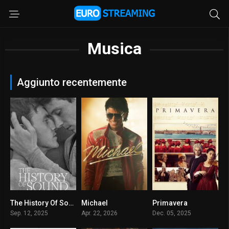
Musica
Aggiunto recentemente
The History Of Sound – Sulle note di un amore
Michael
Primavera
6.9
7.7
7.2
Sep. 12, 2025
Apr. 22, 2026
Dec. 05, 2025