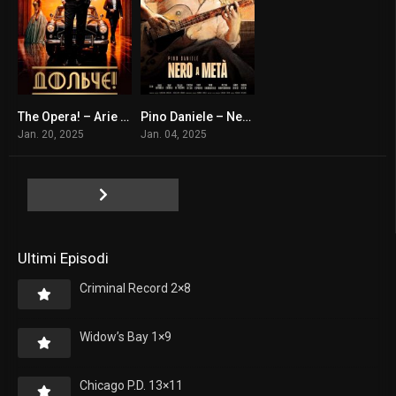
The Opera! – Arie per un’eclissi
Pino Daniele – Nero a metà
6.4
7.4
Jan. 20, 2025
Jan. 04, 2025
Ultimi Episodi
Criminal Record 2×8
Widow’s Bay 1×9
Chicago P.D. 13×11