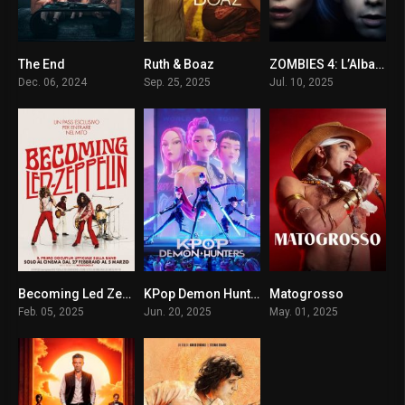
The End
Ruth & Boaz
ZOMBIES 4: L’Alba dei Vampiri
5.4
0
6.1
Dec. 06, 2024
Sep. 25, 2025
Jul. 10, 2025
Becoming Led Zeppelin
KPop Demon Hunters
Matogrosso
7.5
0
8.4
Feb. 05, 2025
Jun. 20, 2025
May. 01, 2025