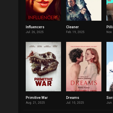
Influencers
Cleaner
5.9
5.2
Jul. 26, 2025
Feb. 19, 2025
Nov.
Primitive War
Dreams
Sor
5.3
5.7
Aug. 21, 2025
Jul. 10, 2025
Jun.