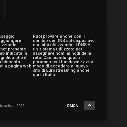
essaggio
Puoi provare anche con il
aggiungere il
cambio dei DNS sul dispositivo
ilizzando
che stai utilizzando. Il DNS è
ernet presente
un sistema utilizzato per
eb indicata in
assegnare nomi ai nodi della
gnifica che il
rete. Cambiando questi
a bloccato
parametri sul tuo device avrai
ella pagina web.
modo di accedere al nuovo
sito di Eurostreaming anche
qui in Italia.
ng.download 2026
DMCA