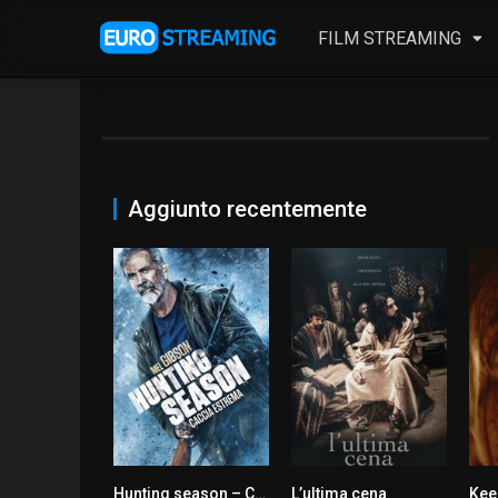
FILM STREAMING
Aggiunto recentemente
Hunting season – Caccia estrema
L’ultima cena
Keep
5.8
5.2