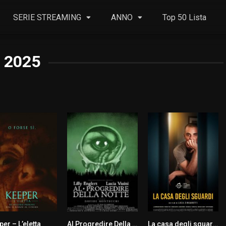
SERIE STREAMING
ANNO
Top 50 Lista
2025
er – L’eletta
Al Progredire Della Notte
La casa degli sguardi
5.5
5.8
7.2