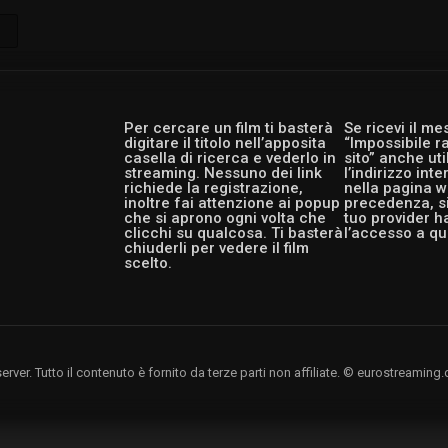
Per cercare un film ti basterà
Se ricevi il m
digitare il titolo nell’apposita
“Impossibile r
casella di ricerca e vederlo in
sito” anche ut
streaming. Nessuno dei link
l’indirizzo int
richiede la registrazione,
nella pagina w
inoltre fai attenzione ai popup
precedenza, si
che si aprono ogni volta che
tuo provider h
clicchi su qualcosa. Ti basterà
l’accesso a qu
chiuderli per vedere il film
scelto.
rver. Tutto il contenuto è fornito da terze parti non affiliate. © eurostreami