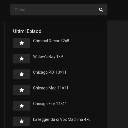
Ultimi Episodi
Criminal Record 2×8
Widow’s Bay 1×9
Chicago P.D. 13×11
Chicago Med 11×11
Chicago Fire 14×11
La leggenda di Vox Machina 4×6