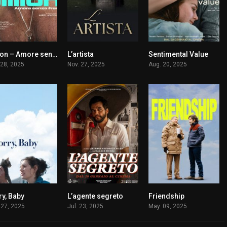
Pillion – Amore senza freni
L’artista
Sentimental Value
6.9
5
7.7
 28, 2025
Nov. 27, 2025
Aug. 20, 2025
ry, Baby
L’agente segreto
Friendship
7.1
7.2
6.6
 27, 2025
Jul. 23, 2025
May. 09, 2025