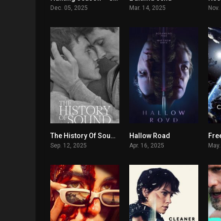
Dec. 05, 2025
Mar. 14, 2025
Nov.
The History Of Sound – Sulle note di un amore
Hallow Road
Free
6.9
6
Sep. 12, 2025
Apr. 16, 2025
May.