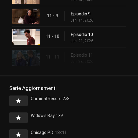
Episodio 9
11 - 9
Jan. 14, 2026
Episodio 10
11 - 10
Jan. 21, 2026
Episodio 11
11 - 11
Jan. 28, 2026
Serie Aggiornamenti
Criminal Record 2×8
Widow’s Bay 1×9
Chicago P.D. 13×11