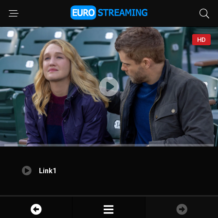
HD
Link1