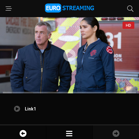
HD
Link1