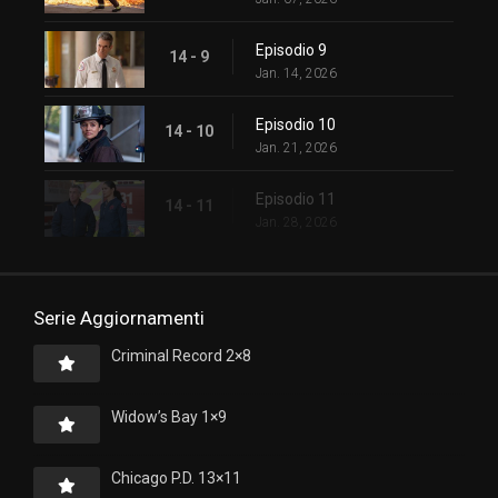
Episodio 9
14 - 9
Jan. 14, 2026
Episodio 10
14 - 10
Jan. 21, 2026
Episodio 11
14 - 11
Jan. 28, 2026
Serie Aggiornamenti
Criminal Record 2×8
Widow’s Bay 1×9
Chicago P.D. 13×11