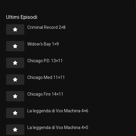
Ultimi Episodi
Criminal Record 2×8
Widow’s Bay 1×9
Chicago P.D. 13×11
Chicago Med 11×11
Chicago Fire 14×11
La leggenda di Vox Machina 4×6
La leggenda di Vox Machina 4×5