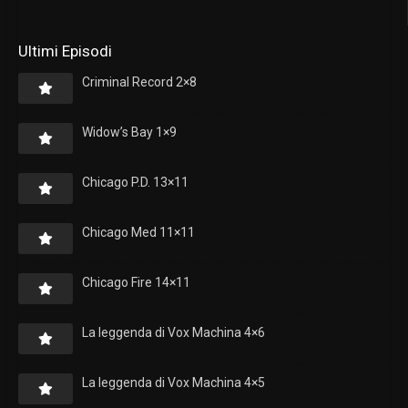
Ultimi Episodi
Criminal Record 2×8
Widow’s Bay 1×9
Chicago P.D. 13×11
Chicago Med 11×11
Chicago Fire 14×11
La leggenda di Vox Machina 4×6
La leggenda di Vox Machina 4×5