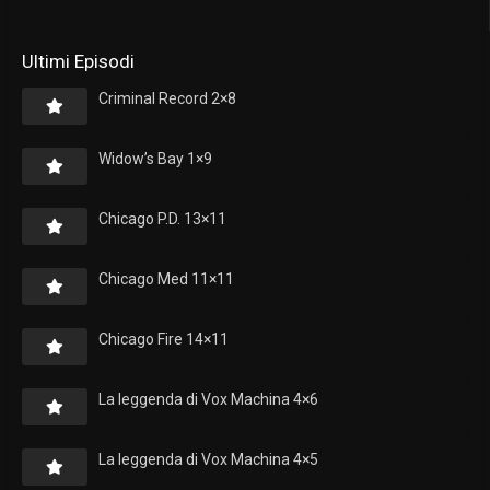
Ultimi Episodi
Criminal Record 2×8
Widow’s Bay 1×9
Chicago P.D. 13×11
Chicago Med 11×11
Chicago Fire 14×11
La leggenda di Vox Machina 4×6
La leggenda di Vox Machina 4×5