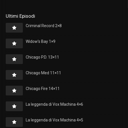
Ultimi Episodi
Criminal Record 2×8
Widow’s Bay 1×9
Chicago P.D. 13×11
Chicago Med 11×11
Chicago Fire 14×11
La leggenda di Vox Machina 4×6
La leggenda di Vox Machina 4×5