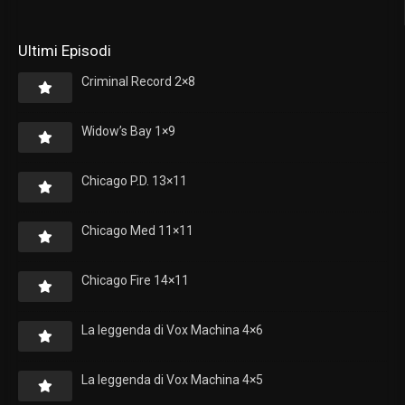
Ultimi Episodi
Criminal Record 2×8
Widow’s Bay 1×9
Chicago P.D. 13×11
Chicago Med 11×11
Chicago Fire 14×11
La leggenda di Vox Machina 4×6
La leggenda di Vox Machina 4×5