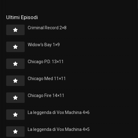
Ultimi Episodi
Criminal Record 2×8
Widow’s Bay 1×9
Chicago P.D. 13×11
Chicago Med 11×11
Chicago Fire 14×11
La leggenda di Vox Machina 4×6
La leggenda di Vox Machina 4×5