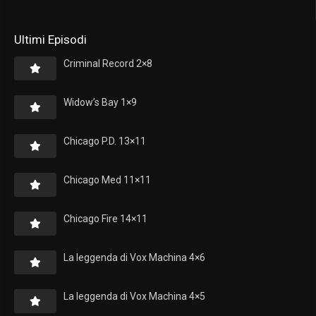
Ultimi Episodi
Criminal Record 2×8
Widow’s Bay 1×9
Chicago P.D. 13×11
Chicago Med 11×11
Chicago Fire 14×11
La leggenda di Vox Machina 4×6
La leggenda di Vox Machina 4×5