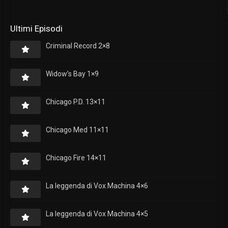
Ultimi Episodi
Criminal Record 2×8
Widow’s Bay 1×9
Chicago P.D. 13×11
Chicago Med 11×11
Chicago Fire 14×11
La leggenda di Vox Machina 4×6
La leggenda di Vox Machina 4×5