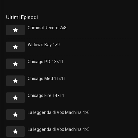
Ultimi Episodi
Criminal Record 2×8
Widow’s Bay 1×9
Chicago P.D. 13×11
Chicago Med 11×11
Chicago Fire 14×11
La leggenda di Vox Machina 4×6
La leggenda di Vox Machina 4×5