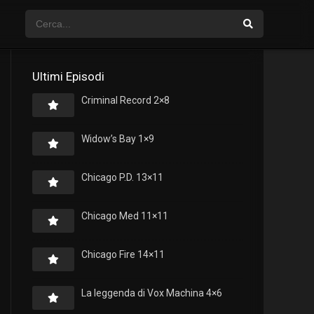
Ultimi Episodi
Criminal Record 2×8
Widow’s Bay 1×9
Chicago P.D. 13×11
Chicago Med 11×11
Chicago Fire 14×11
La leggenda di Vox Machina 4×6