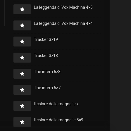
La leggenda di Vox Machina 4×5
La leggenda di Vox Machina 4×4
Tracker 3×19
Tracker 3×18
The intern 6×8
The intern 6×7
Il colore delle magnolie x
Il colore delle magnolie 5×9