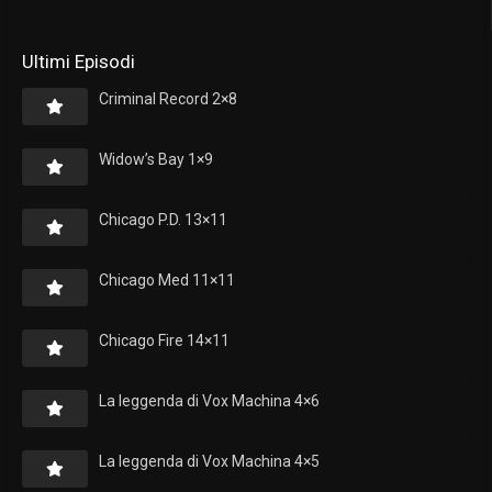
Ultimi Episodi
Criminal Record 2×8
Widow’s Bay 1×9
Chicago P.D. 13×11
Chicago Med 11×11
Chicago Fire 14×11
La leggenda di Vox Machina 4×6
La leggenda di Vox Machina 4×5