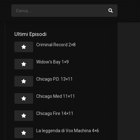
Ultimi Episodi
Criminal Record 2×8
Widow’s Bay 1×9
Chicago P.D. 13×11
Chicago Med 11×11
Chicago Fire 14×11
La leggenda di Vox Machina 4×6