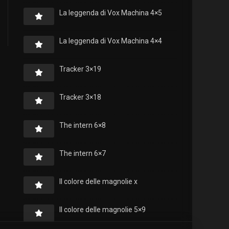
La leggenda di Vox Machina 4×5
La leggenda di Vox Machina 4×4
Tracker 3×19
Tracker 3×18
The intern 6×8
The intern 6×7
Il colore delle magnolie x
Il colore delle magnolie 5×9