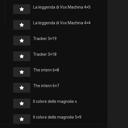
La leggenda di Vox Machina 4×5
La leggenda di Vox Machina 4×4
Tracker 3×19
Tracker 3×18
The intern 6×8
The intern 6×7
Il colore delle magnolie x
Il colore delle magnolie 5×9