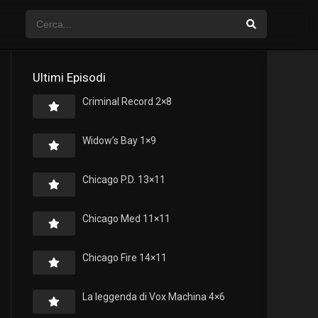
Ultimi Episodi
Criminal Record 2×8
Widow’s Bay 1×9
Chicago P.D. 13×11
Chicago Med 11×11
Chicago Fire 14×11
La leggenda di Vox Machina 4×6