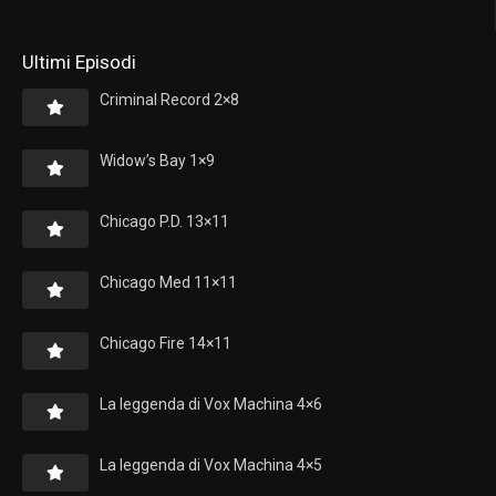
Ultimi Episodi
Criminal Record 2×8
Widow’s Bay 1×9
Chicago P.D. 13×11
Chicago Med 11×11
Chicago Fire 14×11
La leggenda di Vox Machina 4×6
La leggenda di Vox Machina 4×5