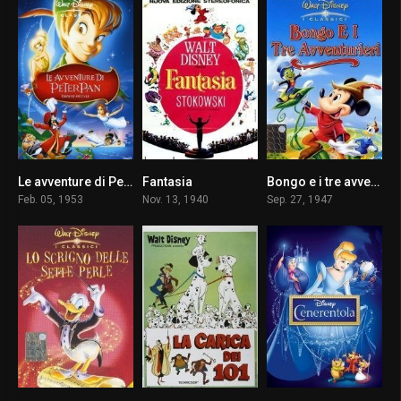
Le avventure di Peter Pan
Fantasia
Bongo e i tre avventurieri
7.3
7.8
6.7
Feb. 05, 1953
Nov. 13, 1940
Sep. 27, 1947