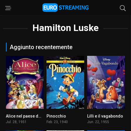
Hamilton Luske
Aggiunto recentemente
Alice nel paese delle meraviglie
Pinocchio
Lilli e il vagabondo
7.4
7.5
7.3
Jul. 28, 1951
Feb. 23, 1940
Jun. 22, 1955