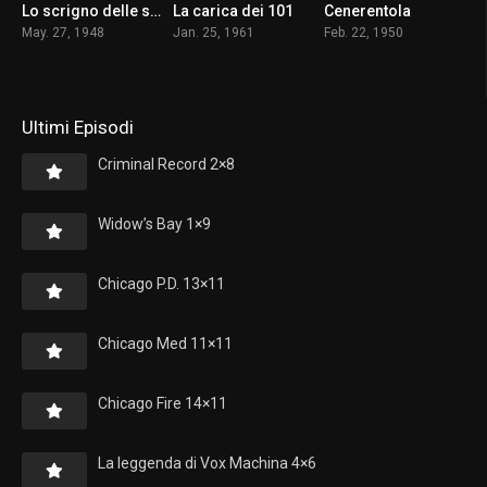
Lo scrigno delle sette perle
La carica dei 101
Cenerentola
6.5
7.2
7.3
May. 27, 1948
Jan. 25, 1961
Feb. 22, 1950
Ultimi Episodi
Criminal Record 2×8
Widow’s Bay 1×9
Chicago P.D. 13×11
Chicago Med 11×11
Chicago Fire 14×11
La leggenda di Vox Machina 4×6