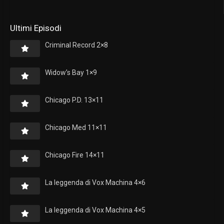
Ultimi Episodi
Criminal Record 2×8
Widow’s Bay 1×9
Chicago P.D. 13×11
Chicago Med 11×11
Chicago Fire 14×11
La leggenda di Vox Machina 4×6
La leggenda di Vox Machina 4×5