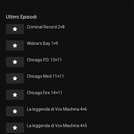
Ultimi Episodi
Criminal Record 2×8
Widow’s Bay 1×9
Chicago P.D. 13×11
Chicago Med 11×11
Chicago Fire 14×11
La leggenda di Vox Machina 4×6
La leggenda di Vox Machina 4×5