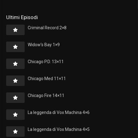
Ultimi Episodi
Criminal Record 2×8
Widow’s Bay 1×9
Chicago P.D. 13×11
Chicago Med 11×11
Chicago Fire 14×11
La leggenda di Vox Machina 4×6
La leggenda di Vox Machina 4×5