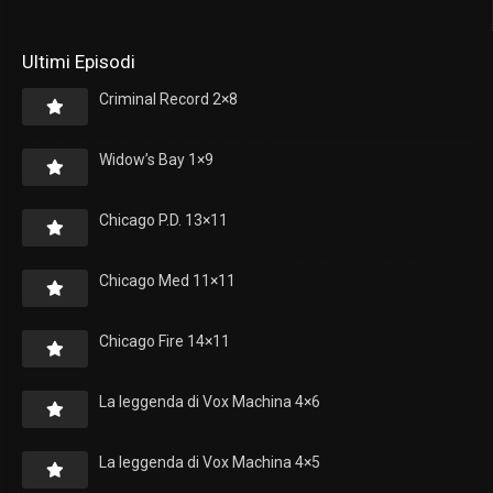
Ultimi Episodi
Criminal Record 2×8
Widow’s Bay 1×9
Chicago P.D. 13×11
Chicago Med 11×11
Chicago Fire 14×11
La leggenda di Vox Machina 4×6
La leggenda di Vox Machina 4×5