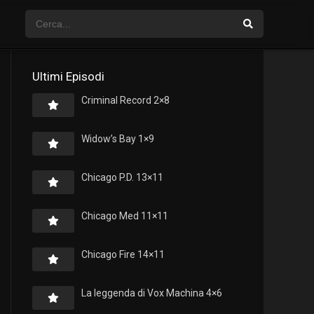
Ultimi Episodi
Criminal Record 2×8
Widow’s Bay 1×9
Chicago P.D. 13×11
Chicago Med 11×11
Chicago Fire 14×11
La leggenda di Vox Machina 4×6