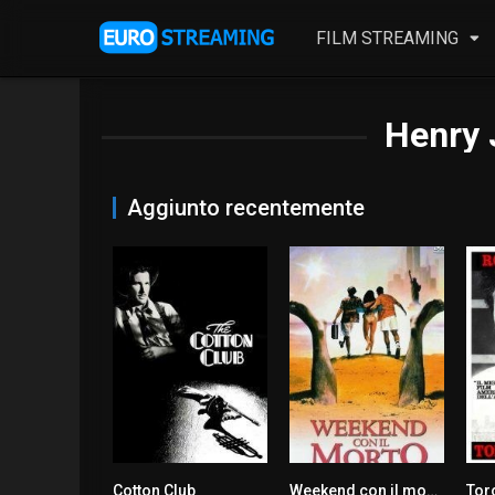
FILM STREAMING
Henry 
Aggiunto recentemente
Cotton Club
Weekend con il morto
Tor
6.5
6.4