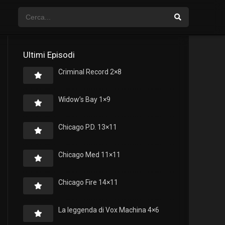
Ultimi Episodi
Criminal Record 2×8
Widow’s Bay 1×9
Chicago P.D. 13×11
Chicago Med 11×11
Chicago Fire 14×11
La leggenda di Vox Machina 4×6