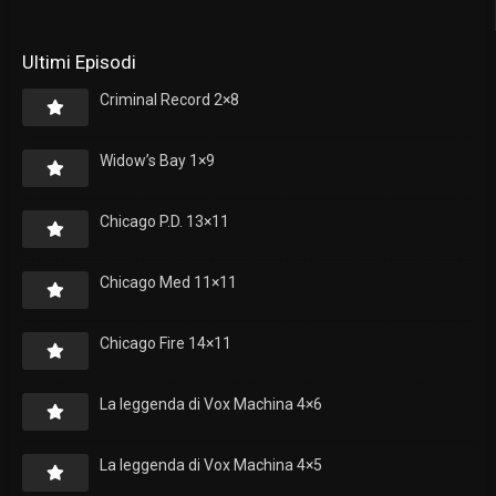
Ultimi Episodi
Criminal Record 2×8
Widow’s Bay 1×9
Chicago P.D. 13×11
Chicago Med 11×11
Chicago Fire 14×11
La leggenda di Vox Machina 4×6
La leggenda di Vox Machina 4×5