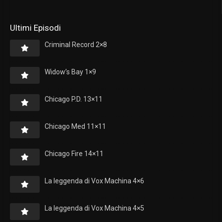
Ultimi Episodi
Criminal Record 2×8
Widow’s Bay 1×9
Chicago P.D. 13×11
Chicago Med 11×11
Chicago Fire 14×11
La leggenda di Vox Machina 4×6
La leggenda di Vox Machina 4×5