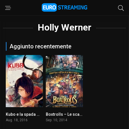
Holly Werner
Aggiunto recentemente
Kubo e la spada magica
Boxtrolls – Le scatole magiche
7.8
6.8
Aug. 18, 2016
Sep. 10, 2014