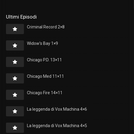
Ultimi Episodi
Criminal Record 2×8
Widow’s Bay 1×9
Chicago P.D. 13×11
Chicago Med 11×11
Chicago Fire 14×11
La leggenda di Vox Machina 4×6
La leggenda di Vox Machina 4×5