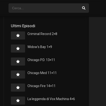
Ultimi Episodi
Criminal Record 2×8
Widow’s Bay 1×9
Chicago P.D. 13×11
Chicago Med 11×11
Chicago Fire 14×11
La leggenda di Vox Machina 4×6