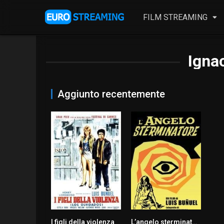
FILM STREAMING
Ignac
Aggiunto recentemente
I figli della violenza
L’angelo sterminatore
8.3
8.2