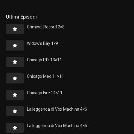
Ultimi Episodi
Criminal Record 2×8
Widow’s Bay 1×9
Chicago P.D. 13×11
Chicago Med 11×11
Chicago Fire 14×11
La leggenda di Vox Machina 4×6
La leggenda di Vox Machina 4×5