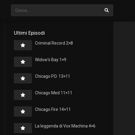
Ultimi Episodi
Criminal Record 2×8
Widow’s Bay 1×9
Chicago P.D. 13×11
Chicago Med 11×11
Chicago Fire 14×11
La leggenda di Vox Machina 4×6