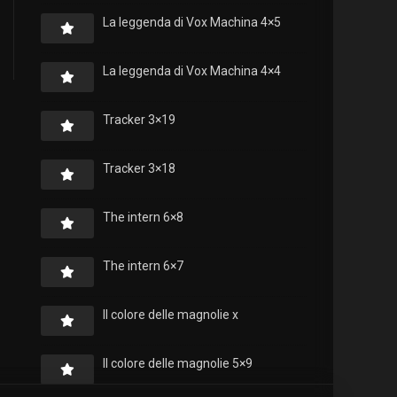
La leggenda di Vox Machina 4×5
La leggenda di Vox Machina 4×4
Tracker 3×19
Tracker 3×18
The intern 6×8
The intern 6×7
Il colore delle magnolie x
Il colore delle magnolie 5×9