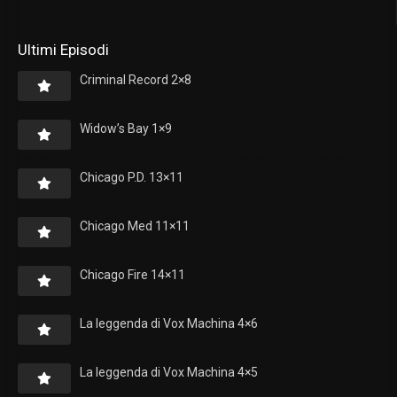
Ultimi Episodi
Criminal Record 2×8
Widow’s Bay 1×9
Chicago P.D. 13×11
Chicago Med 11×11
Chicago Fire 14×11
La leggenda di Vox Machina 4×6
La leggenda di Vox Machina 4×5