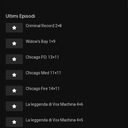
Ultimi Episodi
Criminal Record 2×8
Widow’s Bay 1×9
Chicago P.D. 13×11
Chicago Med 11×11
Chicago Fire 14×11
La leggenda di Vox Machina 4×6
La leggenda di Vox Machina 4×5