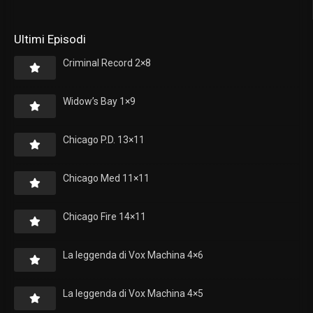
Ultimi Episodi
Criminal Record 2×8
Widow’s Bay 1×9
Chicago P.D. 13×11
Chicago Med 11×11
Chicago Fire 14×11
La leggenda di Vox Machina 4×6
La leggenda di Vox Machina 4×5