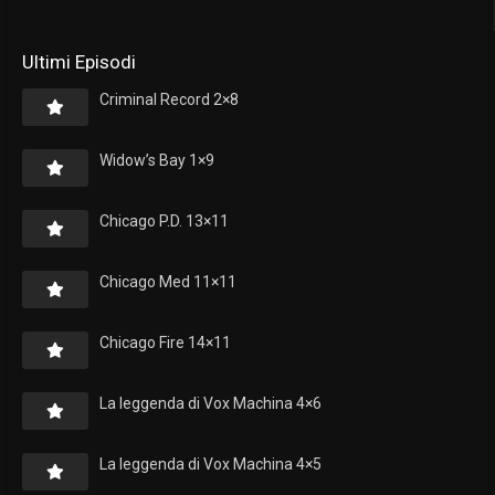
Ultimi Episodi
Criminal Record 2×8
Widow’s Bay 1×9
Chicago P.D. 13×11
Chicago Med 11×11
Chicago Fire 14×11
La leggenda di Vox Machina 4×6
La leggenda di Vox Machina 4×5