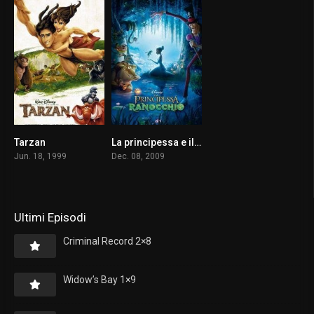
Tarzan
La principessa e il ranocchio
7.3
7.1
Jun. 18, 1999
Dec. 08, 2009
Ultimi Episodi
Criminal Record 2×8
Widow’s Bay 1×9