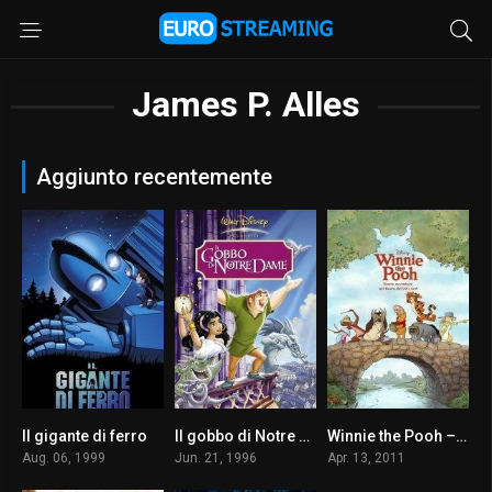
James P. Alles
Aggiunto recentemente
Il gigante di ferro
Il gobbo di Notre Dame
Winnie the Pooh – Nuove avventure nel Bosco dei Cento Acri
8.0
6.9
7.2
Aug. 06, 1999
Jun. 21, 1996
Apr. 13, 2011