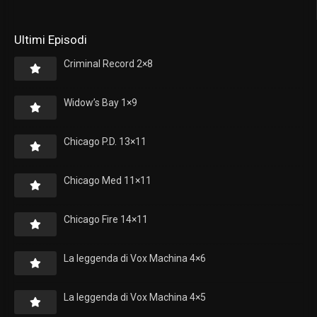
Ultimi Episodi
Criminal Record 2×8
Widow’s Bay 1×9
Chicago P.D. 13×11
Chicago Med 11×11
Chicago Fire 14×11
La leggenda di Vox Machina 4×6
La leggenda di Vox Machina 4×5