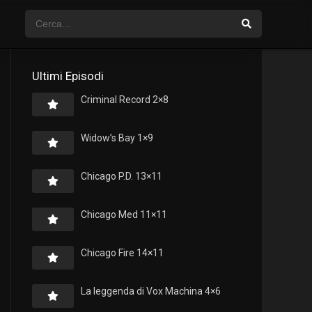
Ultimi Episodi
Criminal Record 2×8
Widow’s Bay 1×9
Chicago P.D. 13×11
Chicago Med 11×11
Chicago Fire 14×11
La leggenda di Vox Machina 4×6