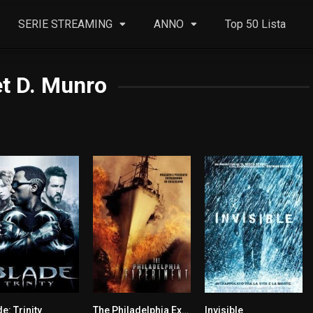
SERIE STREAMING
ANNO
Top 50 Lista
t D. Munro
e: Trinity
The Philadelphia Experiment
Invisible
5.9
4.1
6.3