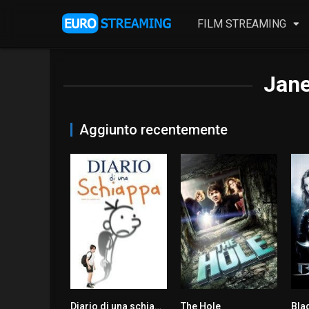
FILM STREAMING
Jane
Aggiunto recentemente
Diario di una schiappa
The Hole
Blad
6.2
5.7