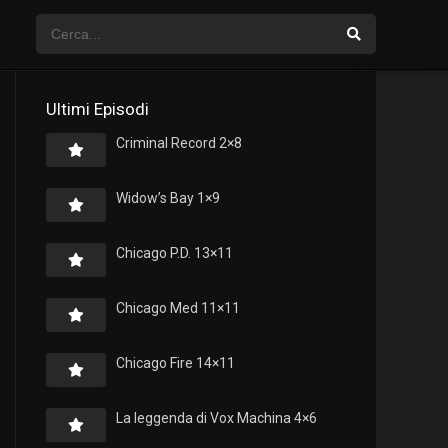
Ultimi Episodi
Criminal Record 2×8
Widow’s Bay 1×9
Chicago P.D. 13×11
Chicago Med 11×11
Chicago Fire 14×11
La leggenda di Vox Machina 4×6