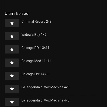
Ultimi Episodi
Criminal Record 2×8
Widow’s Bay 1×9
Chicago P.D. 13×11
Chicago Med 11×11
Chicago Fire 14×11
La leggenda di Vox Machina 4×6
La leggenda di Vox Machina 4×5