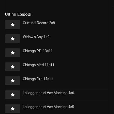
Ultimi Episodi
Criminal Record 2×8
Widow’s Bay 1×9
Chicago P.D. 13×11
Chicago Med 11×11
Chicago Fire 14×11
La leggenda di Vox Machina 4×6
La leggenda di Vox Machina 4×5