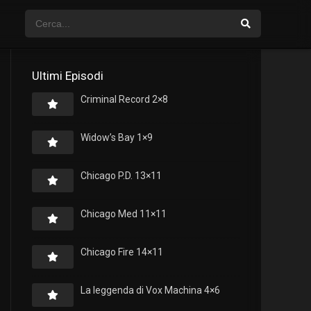
Ultimi Episodi
Criminal Record 2×8
Widow’s Bay 1×9
Chicago P.D. 13×11
Chicago Med 11×11
Chicago Fire 14×11
La leggenda di Vox Machina 4×6