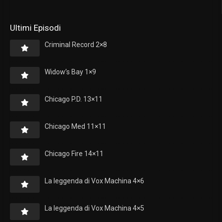
Ultimi Episodi
Criminal Record 2×8
Widow’s Bay 1×9
Chicago P.D. 13×11
Chicago Med 11×11
Chicago Fire 14×11
La leggenda di Vox Machina 4×6
La leggenda di Vox Machina 4×5