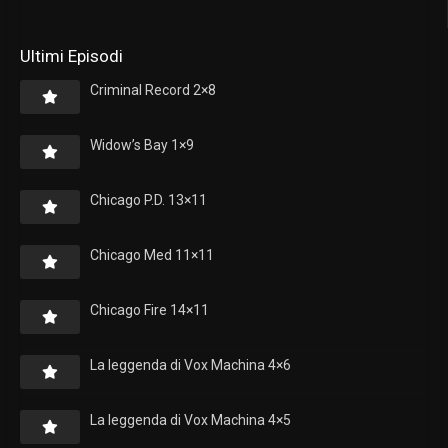
Ultimi Episodi
Criminal Record 2×8
Widow’s Bay 1×9
Chicago P.D. 13×11
Chicago Med 11×11
Chicago Fire 14×11
La leggenda di Vox Machina 4×6
La leggenda di Vox Machina 4×5