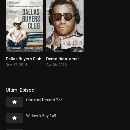
Dallas Buyers Club
Demolition: amare e vivere
8.0
7.0
Nov. 17, 2013
Apr. 06, 2016
Ultimi Episodi
Criminal Record 2×8
Widow’s Bay 1×9