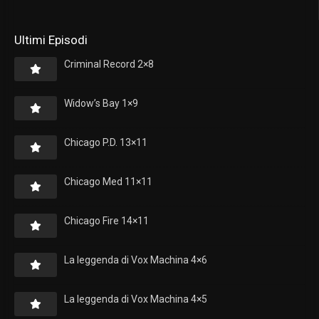
Ultimi Episodi
Criminal Record 2×8
Widow’s Bay 1×9
Chicago P.D. 13×11
Chicago Med 11×11
Chicago Fire 14×11
La leggenda di Vox Machina 4×6
La leggenda di Vox Machina 4×5